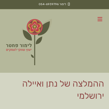
לימור 054-6939796
ת
פ
ר
י
ט
ההמלצה של נתן ואיילה
ירושלמי